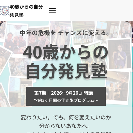
40歳からの自分
発見塾
中年の危機を チャンスに変える。
40歳からの
自分発見塾
第7期｜2026
9
26
開講
年
月
日
～
約3ヶ月間の伴走型プログラム～
変わりたい。でも、何を変えたいのか
分からないあなたへ。